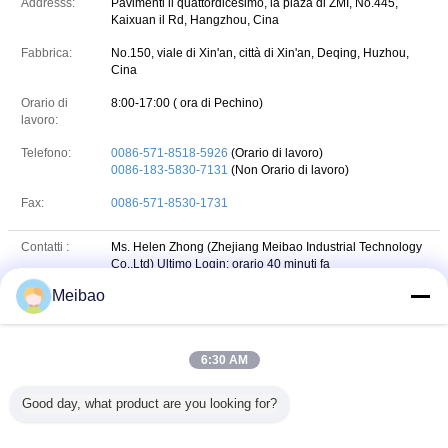
Addresss:
Pavimenti il quattordicesimo, la plaza di ZMI, No.445,
Kaixuan il Rd, Hangzhou, Cina
Fabbrica:
No.150, viale di Xin'an, città di Xin'an, Deqing, Huzhou,
Cina
Orario di
8:00-17:00 ( ora di Pechino)
lavoro:
Telefono:
0086-571-8518-5926
(Orario di lavoro)
0086-183-5830-7131
(Non Orario di lavoro)
Fax:
0086-571-8530-1731
Contatti :
Ms. Helen Zhong (Zhejiang Meibao Industrial Technology
Co.,Ltd)
Ultimo Login: orario 40 minuti fa
Meibao
Professione :
Sales manager
Telefono :
0086571-86787432 / 0086571-85185926
6:30 AM
+8618358307131
Whatsapp
WHATSAPP :
Good day, what product are you looking for?
86-18358307131
wechat
WeChat :
E-mail :
mbl@cnmbl.com